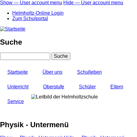
Direkt
Show — User account menu
Hide — User account menu
zum
User
Helmholtz-Online Login
Inhalt
account
Zum Schulportal
menu
Suche
Suche
Startseite
Über uns
Schulleben
Unterricht
Oberstufe
Schüler
Eltern
Service
Physik - Untermenü