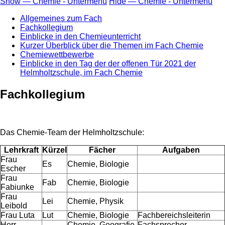
Show — Chemie - Untermenü
Hide — Chemie - Untermenü
Allgemeines zum Fach
Fachkollegium
Einblicke in den Chemieunterricht
Kurzer Überblick über die Themen im Fach Chemie
Chemiewettbewerbe
Einblicke in den Tag der der offenen Tür 2021 der
Helmholtzschule, im Fach Chemie
Fachkollegium
Das Chemie-Team der Helmholtzschule:
Lehrkraft
Kürzel
Fächer
Aufgaben
Frau
Es
Chemie, Biologie
Escher
Frau
Fab
Chemie, Biologie
Fabiunke
Frau
Lei
Chemie, Physik
Leibold
Frau Luta
Lut
Chemie, Biologie
Fachbereichsleiterin
Herr
Chemie, Geografie,
Fachsprecher,