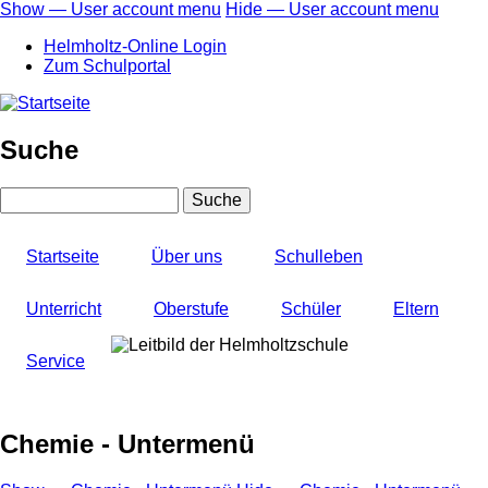
Direkt
Show — User account menu
Hide — User account menu
zum
User
Helmholtz-Online Login
Inhalt
account
Zum Schulportal
menu
Suche
Suche
Startseite
Über uns
Schulleben
Unterricht
Oberstufe
Schüler
Eltern
Service
Chemie - Untermenü