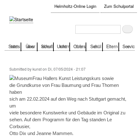
Direkt
Helmholtz-Online Login
Zum Schulportal
zum
User
Inhalt
account
Suche
Suche
menu
Startseite
Über uns
Schulleben
Unterricht
Oberstufe
Schüler
Eltern
Service
Submitted by
kunst
on
Di, 07/05/2024 - 21:07
Frau Hallers Kunst Leistungskurs sowie
die Grundkurse von Frau Baumung und Frau Thomen
haben
sich am 22.02.2024 auf den Weg nach Stuttgart gemacht,
um
viele besondere Kunstwerke und Gebäude im Original zu
sehen. Auf dem Programm für den Tag standen Le
Corbusier,
Otto Dix und Jeanne Mammen.