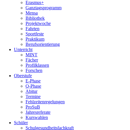
Erasmus+
Ganztagsprogramm
Mensa
Bibliothek
Projektwoche
Fahrten
Sportfeste
Praktikum
Berufsorientierung
Unterricht
MINT
Fächer
Profilklassen
Forschen
Oberstufe
E-Phase
Q-Phase
Abitur
Termine
Fehlzeitenregelungen
ProSuB
Jahresreferate
Kurswahlen
Schüler
Schulgesundheitsfachkraft