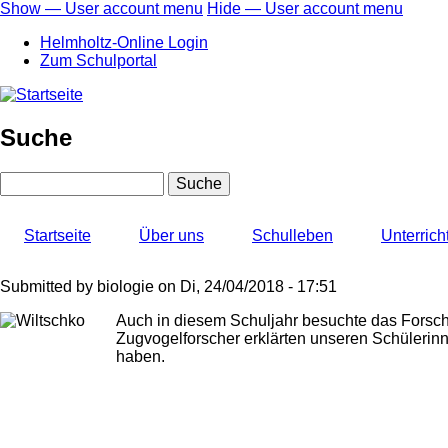
Direkt
Show — User account menu
Hide — User account menu
zum
User
Helmholtz-Online Login
Inhalt
account
Zum Schulportal
menu
Suche
Suche
Startseite
Über uns
Schulleben
Unterrich
Submitted by
biologie
on
Di, 24/04/2018 - 17:51
Auch in diesem Schuljahr besuchte das Forsch
Zugvogelforscher erklärten unseren Schülerinn
haben.