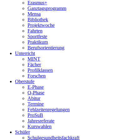
Erasmus+
Ganztagsprogramm
Mensa
Bibliothek
Projektwoche
Fahrten
Sportfeste
Praktikum
Berufsorientierung
Unterricht
MINT
Fächer
Profilklassen
Forschen
Oberstufe
E-Phase
Q-Phase
Abitur
Termine
Fehlzeitenregelungen
ProSuB
Jahresreferate
Kurswahlen
Schüler
Schulgesundheitsfachkraft