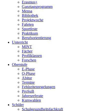
Erasmus+
Ganztagsprogramm
Mensa
Bibliothek
Projektwoche
Fahrten
Sportfeste
Praktikum
Berufsorientierung
Unterricht
MINT
Fächer
Profilklassen
Forschen
Oberstufe
E-Phase
Q-Phase
Abitur
Termine
Fehlzeitenregelungen
ProSuB
Jahresreferate
Kurswahlen
Schüler
Schulgesundheitsfachkraft